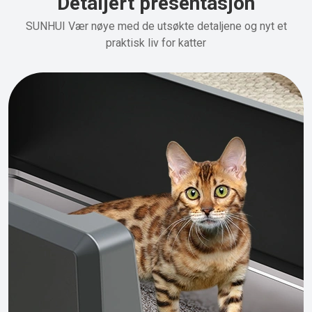
Detaljert presentasjon
SUNHUI Vær nøye med de utsøkte detaljene og nyt et
praktisk liv for katter