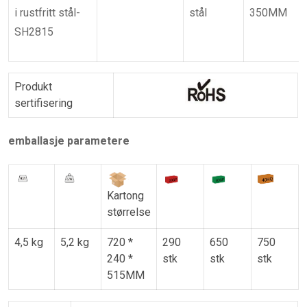
i rustfritt stål-
stål
350MM
SH2815
Produkt
sertifisering
emballasje parametere
Kartong
størrelse
4,5 kg
5,2 kg
720 *
290
650
750
240 *
stk
stk
stk
515MM