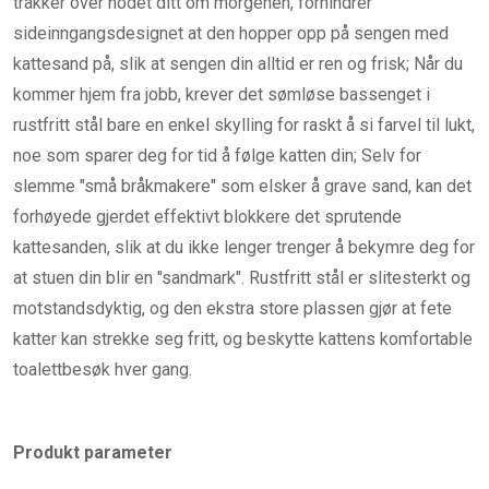
tråkker over hodet ditt om morgenen, forhindrer
sideinngangsdesignet at den hopper opp på sengen med
kattesand på, slik at sengen din alltid er ren og frisk; Når du
kommer hjem fra jobb, krever det sømløse bassenget i
rustfritt stål bare en enkel skylling for raskt å si farvel til lukt,
noe som sparer deg for tid å følge katten din; Selv for
slemme "små bråkmakere" som elsker å grave sand, kan det
forhøyede gjerdet effektivt blokkere det sprutende
kattesanden, slik at du ikke lenger trenger å bekymre deg for
at stuen din blir en "sandmark". Rustfritt stål er slitesterkt og
motstandsdyktig, og den ekstra store plassen gjør at fete
katter kan strekke seg fritt, og beskytte kattens komfortable
toalettbesøk hver gang.
Produkt parameter