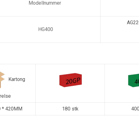
Modellnummer
AG22
HG400
Kartong
relse
0 * 420MM
180 stk
400