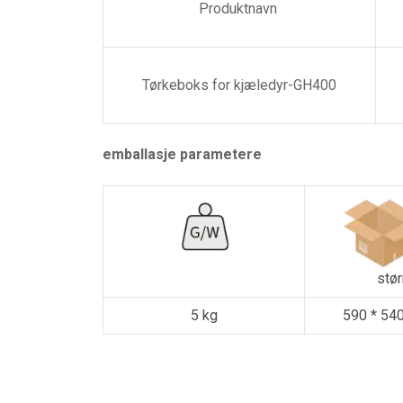
Produktnavn
Tørkeboks for kjæledyr-GH400
emballasje parametere
stør
5 kg
590 * 54