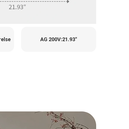
relse
AG 200V:
21.93"