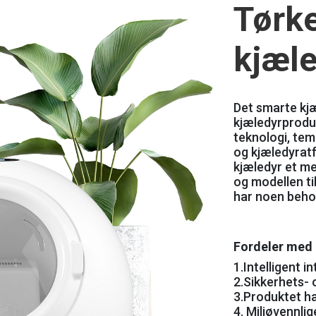
Tørk
kjæl
Det smarte kjæ
kjæledyrprodu
teknologi, tem
og kjæledyratf
kjæledyr et me
og modellen ti
har noen behov
Fordeler med
1.
Intelligent i
2.
Sikkerhets- 
3.
Produktet ha
4.
Miljøvennlig