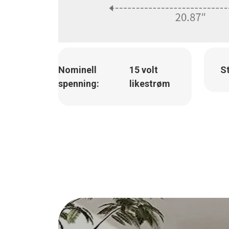
Nominell
15 volt
St
spenning:
likestrøm