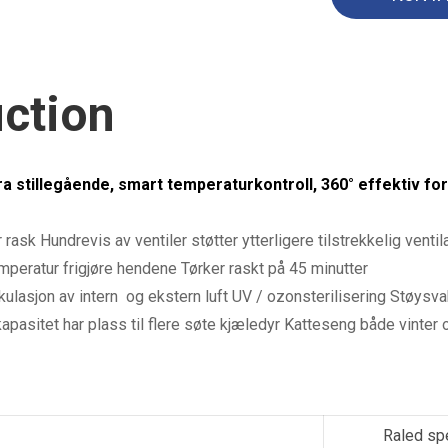
uction
a stillegående, smart temperaturkontroll, 360° effektiv fo
 rask Hundrevis av ventiler støtter ytterligere tilstrekkelig ventil
emperatur
frigjøre hendene Tørker raskt på 45 minutter
kulasjon av intern og ekstern luft
UV / ozonsterilisering
Støysva
apasitet har plass til flere søte kjæledyr
Katteseng både vinter
Raled sp