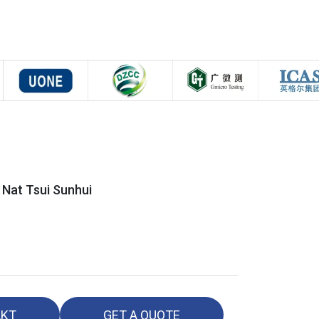
Nat Tsui Sunhui
AKT
GET A QUOTE