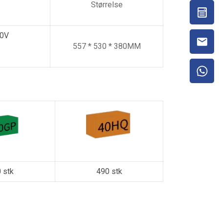
Størrelse
0V
557 * 530 * 380MM
 stk
490 stk