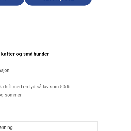
r katter og små hunder
asjon
k drift med en lyd så lav som 50db
 og sommer
enning