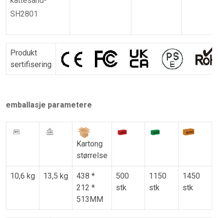
kattesand-
SH2801
Produkt
sertifisering
emballasje parametere
Kartong
størrelse
10,6 kg
13,5 kg
438 *
500
1150
1450
212 *
stk
stk
stk
513MM