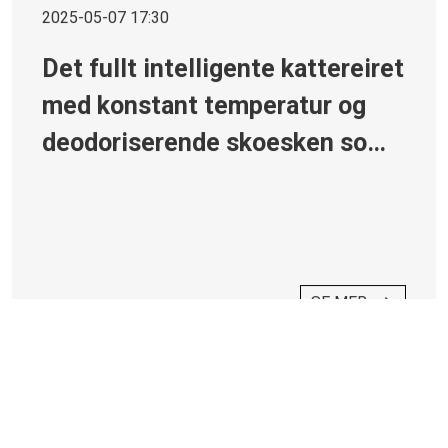
2025-05-07 17:30
Det fullt intelligente kattereiret
med konstant temperatur og
deodoriserende skoesken som
du aldri ville forventet, lanseres
i dag. Kom og finn det ut!
SE MER
«
‹
›
»
1
2
3