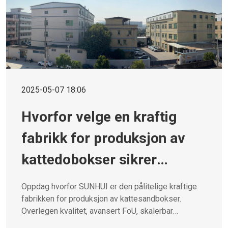
2025-05-07 18:06
Hvorfor velge en kraftig
fabrikk for produksjon av
kattedobokser sikrer
overlegen kvalitet og
Oppdag hvorfor SUNHUI er den pålitelige kraftige
innovasjon
fabrikken for produksjon av kattesandbokser.
Overlegen kvalitet, avansert FoU, skalerbar
produksjon og bærekraftig praksis.