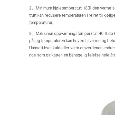
2、Minimum kjøletemperatur: 18゚I den varme so
trutt kan redusere temperaturen i reiret til kjø
temperaturer.
3、Maksimal oppvarmingstemperatur: 40゚I de ka
på, og temperaturen kan heves til varme og behag
Uansett hvor kald eller varm omverdenen endrer 
noe som gir katten en behagelig følelse hele år