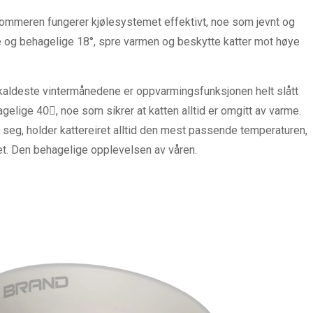
mmeren fungerer kjølesystemet effektivt, noe som jevnt og
lige og behagelige 18°, spre varmen og beskytte katter mot høye
ldeste vintermånedene er oppvarmingsfunksjonen helt slått
elige 40゚, noe som sikrer at katten alltid er omgitt av varme.
seg, holder kattereiret alltid den mest passende temperaturen,
et. Den behagelige opplevelsen av våren.