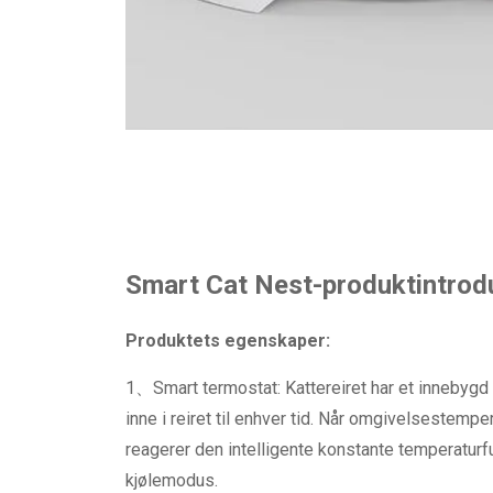
Smart Cat Nest-produktintrod
Produktets egenskaper:
1、Smart termostat: Kattereiret har et innebyg
inne i reiret til enhver tid. Når omgivelsestempe
reagerer den intelligente konstante temperaturf
kjølemodus.