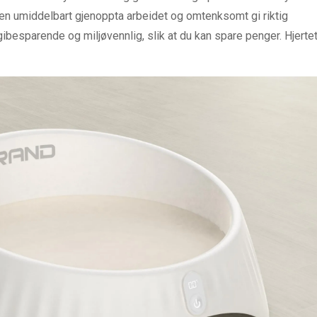
 den umiddelbart gjenoppta arbeidet og omtenksomt gi riktig
rgibesparende og miljøvennlig, slik at du kan spare penger. Hjerte