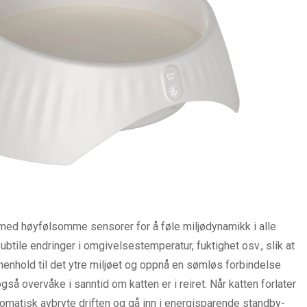
t med høyfølsomme sensorer for å føle miljødynamikk i alle
ubtile endringer i omgivelsestemperatur, fuktighet osv., slik at
i henhold til det ytre miljøet og oppnå en sømløs forbindelse
å overvåke i sanntid om katten er i reiret. Når katten forlater
 automatisk avbryte driften og gå inn i energisparende standby-