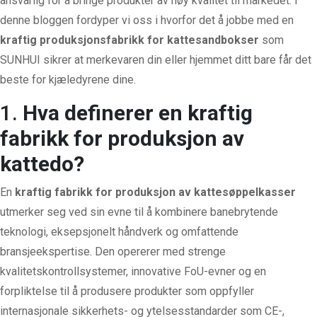
ansvarlig for å bringe produkter av høy kvalitet til markedet. I
denne bloggen fordyper vi oss i hvorfor det å jobbe med en
kraftig produksjonsfabrikk for kattesandbokser
som
SUNHUI sikrer at merkevaren din eller hjemmet ditt bare får det
beste for kjæledyrene dine.
1.
Hva definerer en kraftig
fabrikk for produksjon av
kattedo?
En
kraftig fabrikk for produksjon av kattesøppelkasser
utmerker seg ved sin evne til å kombinere banebrytende
teknologi, eksepsjonelt håndverk og omfattende
bransjeekspertise. Den opererer med strenge
kvalitetskontrollsystemer, innovative FoU-evner og en
forpliktelse til å produsere produkter som oppfyller
internasjonale sikkerhets- og ytelsesstandarder som CE-,