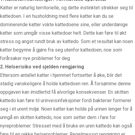
Katter er naturlig territorielle, og dette instinktet strekker seg til
kattedoen. I en husholdning med flere katter kan du se
dominerende katter vokte kattedoene sine, eller underdanige
katter som unngår visse kattedoer helt. Dette kan føre til økt
stress og angst rundt bruk av kattedo. Som et resultat kan noen
katter begynne å gjøre fra seg utenfor kattedoen, noe som
forårsaker nye problemer for deg.
2. Helserisiko ved sjelden rengjøring
Ettersom antallet katter i hjemmet fortsetter å øke, blir det
stadig vanskeligere å holde kattedoen ren. Å forsømme denne
oppgaven kan imidlertid få alvorlige konsekvenser. En skitten
kattedo kan føre til urinveisinfeksjoner fordi bakterier formerer
seg i et urent miljø. Noen katter kan holde på urinen lenger for å
unngå en skitten kattedo, noe som setter dem i fare for
nyreproblemer. Stresset med å bruke en uren kattedo kan også
føre til en rekke helseproblemer. Regelmessig rengjøring er