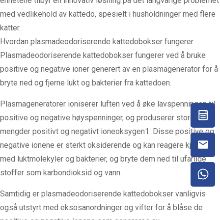
enhetene tilbyr en innovativ løsning på det langvarige problemet
med vedlikehold av kattedo, spesielt i husholdninger med flere
katter.
Hvordan plasmadeodoriserende kattedobokser fungerer
Plasmadeodoriserende kattedobokser fungerer ved å bruke
positive og negative ioner generert av en plasmagenerator for å
bryte ned og fjerne lukt og bakterier fra kattedoen.
Plasmageneratorer ioniserer luften ved å øke lavspenningen til
positive og negative høyspenninger, og produserer store
mengder positivt og negativt ioneoksygen1. Disse positive og
negative ionene er sterkt oksiderende og kan reagere kjemisk
med luktmolekyler og bakterier, og bryte dem ned til ufarlige
stoffer som karbondioksid og vann.
Samtidig er plasmadeodoriserende kattedobokser vanligvis
også utstyrt med eksosanordninger og vifter for å blåse de