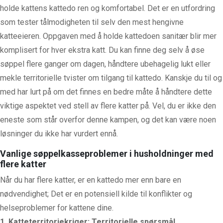
holde kattens kattedo ren og komfortabel. Det er en utfordring
som tester tålmodigheten til selv den mest hengivne
katteeieren. Oppgaven med å holde kattedoen sanitær blir mer
komplisert for hver ekstra katt. Du kan finne deg selv å øse
søppel flere ganger om dagen, håndtere ubehagelig lukt eller
mekle territorielle tvister om tilgang til kattedo. Kanskje du til og
med har lurt på om det finnes en bedre måte å håndtere dette
viktige aspektet ved stell av flere katter på. Vel, du er ikke den
eneste som står overfor denne kampen, og det kan være noen
løsninger du ikke har vurdert ennå.
Vanlige søppelkasseproblemer i husholdninger med
flere katter
Når du har flere katter, er en kattedo mer enn bare en
nødvendighet; Det er en potensiell kilde til konflikter og
helseproblemer for kattene dine.
1. Katteterritoriekriger: Territorielle spørsmål