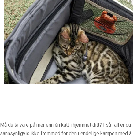
Må du ta vare på mer enn én katt i hjemmet ditt? I så fall er du
sannsynligvis ikke fremmed for den uendelige kampen med å